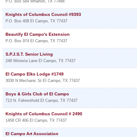
P.O. Box 584
Wharton
,
TX
77488
Knights of Columbus Council #9393
P.O. Box 408
El Campo
,
TX
77437
Beautify El Campo's Extension
P.O. Box 974
El Campo
,
TX
77437
S.P.J.S.T. Senior Living
248 Wisteria Lane
El Campo
,
TX
77437
El Campo Elks Lodge #1749
3030 N Mechanic St
El Campo
,
TX
77437
Boys & Girls Club of El Campo
713 N. Fahrenthold
El Campo
,
TX
77437
Knights of Columbus Council # 2490
1458 CR 406
El Campo
,
TX
77437
El Campo Art Association